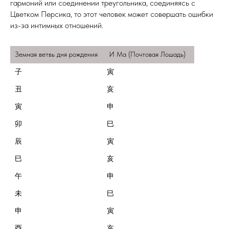
гармоний или соединении треугольника, соединяясь с
Цветком Персика, то этот человек может совершать ошибки
из-за интимных отношений.
Земная ветвь дня рождения
 И Ма (Почтовая Лошадь)
子
寅
丑
亥
申
巳
寅
巳
午
巳
申
寅
酉