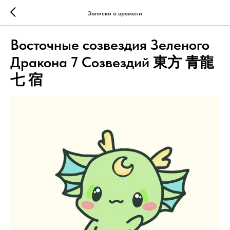
Записки о времени
Восточные созвездия Зеленого
Дракона 7 Созвездий 東方 青龍
七 宿