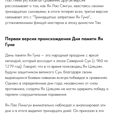
Лао Линьгун) избегал сражений; другая версия
рассказывает о том, как Ян Лао Сянгун, хвастаясь своими
тринадцатью сыновьями, в итоге потерял всех; третья версия
связывает это с "Тринадцатью запретами Ян Гуна",
установленными фэншуй-мастером в эпоху династии Тан.
Первая версия происхождения Дня памяти Ян
Гуна
День памяти Ян Гуна — это народный праздник с яркой
легендой, который восходит к эпохе Северной Сун (с 960 по
1279 год). Говорят, что в то время полководец Ян Цзяцзян,
будучи защитником великого Сун, благодаря своим
выдающимся боевым навыкам всегда побеждал в сражениях.
Однако в определённые дни года, независимо от силы
противника, солдаты Ян Цзяцзян не могли одержать победу и
терпели сокрушительные поражения.
Ян Лао Линьгун внимательно наблюдал и анализировал эти
дни и в итоге выделил тринадцать дней. Он приказал в эти