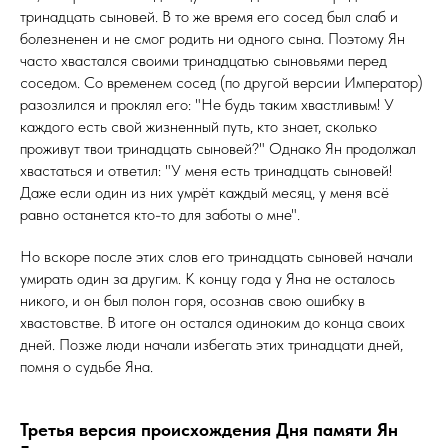
тринадцать сыновей. В то же время его сосед был слаб и
болезненен и не смог родить ни одного сына. Поэтому Ян
часто хвастался своими тринадцатью сыновьями перед
соседом. Со временем сосед (по другой версии Император)
разозлился и проклял его: "Не будь таким хвастливым! У
каждого есть свой жизненный путь, кто знает, сколько
проживут твои тринадцать сыновей?" Однако Ян продолжал
хвастаться и ответил: "У меня есть тринадцать сыновей!
Даже если один из них умрёт каждый месяц, у меня всё
равно останется кто-то для заботы о мне".
Но вскоре после этих слов его тринадцать сыновей начали
умирать один за другим. К концу года у Яна не осталось
никого, и он был полон горя, осознав свою ошибку в
хвастовстве. В итоге он остался одиноким до конца своих
дней. Позже люди начали избегать этих тринадцати дней,
помня о судьбе Яна.
Третья версия происхождения Дня памяти Ян