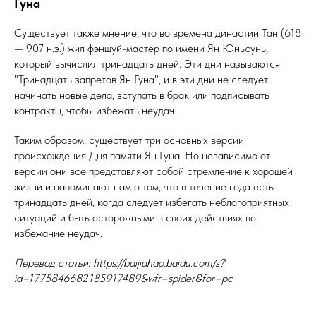
Гуна
Существует также мнение, что во времена династии Тан (618
— 907 н.э.) жил фэншуй-мастер по имени Ян Юньсунь,
который вычислил тринадцать дней. Эти дни называются
"Тринадцать запретов Ян Гуна", и в эти дни не следует
начинать новые дела, вступать в брак или подписывать
контракты, чтобы избежать неудач.
Таким образом, существует три основных версии
происхождения Дня памяти Ян Гуна. Но независимо от
версии они все представляют собой стремление к хорошей
жизни и напоминают нам о том, что в течение года есть
тринадцать дней, когда следует избегать неблагоприятных
ситуаций и быть осторожными в своих действиях во
избежание неудач.
Перевод статьи: https://baijiahao.baidu.com/s?
id=1775846682185917489&wfr=spider&for=pc